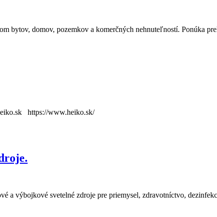
ájom bytov, domov, pozemkov a komerčných nehnuteľností. Ponúka preh
eiko.sk https://www.heiko.sk/
droje.
vé a výbojkové svetelné zdroje pre priemysel, zdravotníctvo, dezinfekci