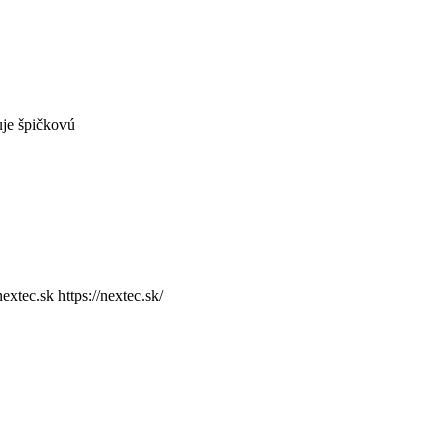
uje špičkovú
tec.sk https://nextec.sk/