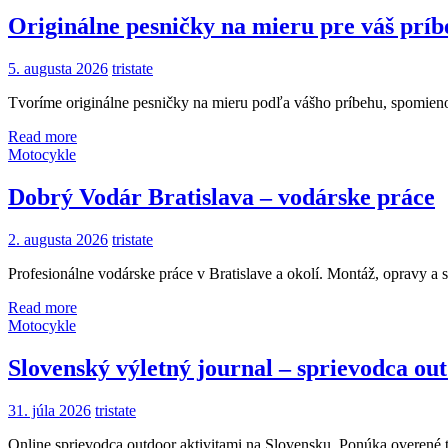
Originálne pesničky na mieru pre váš príb
5. augusta 2026
tristate
Tvoríme originálne pesničky na mieru podľa vášho príbehu, spomieno
Read more
Motocykle
Dobrý Vodár Bratislava – vodárske práce
2. augusta 2026
tristate
Profesionálne vodárske práce v Bratislave a okolí. Montáž, opravy a 
Read more
Motocykle
Slovenský výletný journal – sprievodca o
31. júla 2026
tristate
Online sprievodca outdoor aktivitami na Slovensku. Ponúka overené t