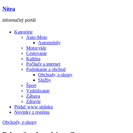
Nitra
informačný portál
Kategórie
Auto-Moto
Automobily
Motocykle
Cestovanie
Kultúra
Počítače a internet
Podnikanie a obchod
Obchody, e-shopy
Služby
Šport
Vzdelávanie
Zábava
Zdravie
Pridať www stránku
Novinky z regiónu
Obchody, e-shopy