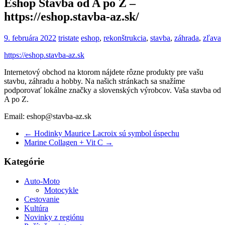
Eshop Stavba od A po Z –
https://eshop.stavba-az.sk/
9. februára 2022
tristate
eshop
,
rekonštrukcia
,
stavba
,
záhrada
,
zľava
https://eshop.stavba-az.sk
Internetový obchod na ktorom nájdete rôzne produkty pre vašu
stavbu, záhradu a hobby. Na našich stránkach sa snažíme
podporovať lokálne značky a slovenských výrobcov. Vaša stavba od
A po Z.
Email: eshop@stavba-az.sk
←
Hodinky Maurice Lacroix sú symbol úspechu
Marine Collagen + Vit C
→
Kategórie
Auto-Moto
Motocykle
Cestovanie
Kultúra
Novinky z regiónu