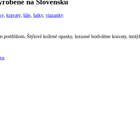
yrobené na Slovensku
ky
,
kravaty
,
šále
,
šatky
,
viazanky
rtfóliom. Štýlové kožené opasky, luxusné hodvábne kravaty, motýliky
va