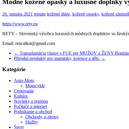
Módne kožené opasky a luxusné doplnky v
26. januára 2021
tristate
kožené diáre
,
kožené opasky
,
kožené zápisní
https://www.rety.eu
RETY – Slovenský výrobca luxusných módnych doplnkov so širokým po
Email: rencalkat@gmail.com
←
Transplantácia vlasov s FUE pre MUŽOV a ŽENY Bratisla
Přírodní produkty pro maminky, kojence a děti.
→
Kategórie
Auto-Moto
Motocykle
Cestovanie
Kultúra
Novinky z regiónu
Počítače a internet
Podnikanie a obchod
Obchody, e-shopy
Služby
Šport