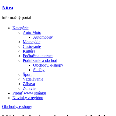
Nitra
informačný portál
Kategórie
Auto-Moto
Automobily
Motocykle
Cestovanie
Kultúra
Počítače a internet
Podnikanie a obchod
Obchody, e-shopy
Služby
Šport
Vzdelávanie
Zábava
Zdravie
Pridať www stránku
Novinky z regiónu
Obchody, e-shopy