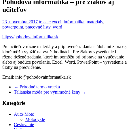
Pohodová informatika – pre žiakov aj
učiteľov
23. novembra 2017
tristate
excel
,
informatika
,
materiály
,
powerpoint
,
pracovné listy
,
word
https://pohodovainformatika.sk
Pre učiteľov rôzne materiály a pripravené zadania s úlohami z praxe,
ktoré môžu využiť na vyuč. hodinách. Pre žiakov vysvetlenie i
rôzne riešené zadania, ktoré im pomôžu pri príprave na vyučovanie
alebo aj budúce povolanie. Excel, Word, PowerPoint – vysvetlenie a
úlohy na precvičenie.
Email: info@pohodovainformatika.sk
←
Prírodné termo vrecká
Talianska móda pre výnimočné ženy
→
Kategórie
Auto-Moto
Motocykle
Cestovanie