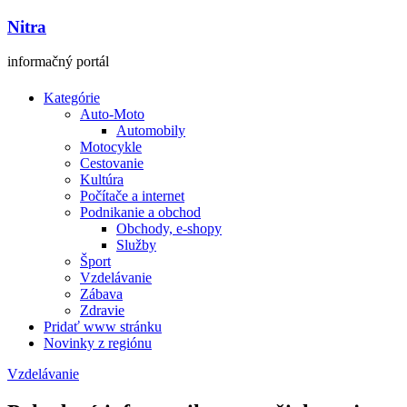
Nitra
informačný portál
Kategórie
Auto-Moto
Automobily
Motocykle
Cestovanie
Kultúra
Počítače a internet
Podnikanie a obchod
Obchody, e-shopy
Služby
Šport
Vzdelávanie
Zábava
Zdravie
Pridať www stránku
Novinky z regiónu
Vzdelávanie