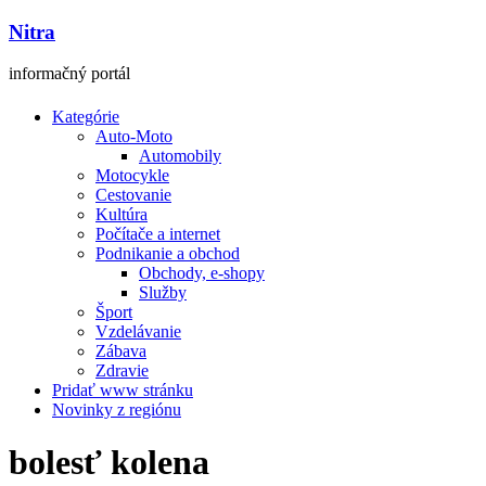
Nitra
informačný portál
Kategórie
Auto-Moto
Automobily
Motocykle
Cestovanie
Kultúra
Počítače a internet
Podnikanie a obchod
Obchody, e-shopy
Služby
Šport
Vzdelávanie
Zábava
Zdravie
Pridať www stránku
Novinky z regiónu
bolesť kolena