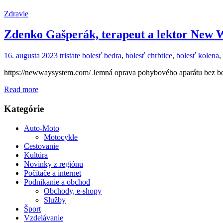
Zdravie
Zdenko Gašperák, terapeut a lektor New 
16. augusta 2023
tristate
bolesť bedra
,
bolesť chrbtice
,
bolesť kolena
,
https://newwaysystem.com/ Jemná oprava pohybového aparátu bez bo
Read more
Kategórie
Auto-Moto
Motocykle
Cestovanie
Kultúra
Novinky z regiónu
Počítače a internet
Podnikanie a obchod
Obchody, e-shopy
Služby
Šport
Vzdelávanie