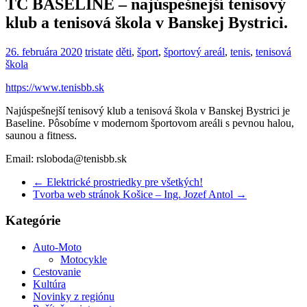
TC BASELINE – najúspešnejší tenisový
klub a tenisová škola v Banskej Bystrici.
26. februára 2020
tristate
děti
,
šport
,
športový areál
,
tenis
,
tenisová
škola
https://www.tenisbb.sk
Najúspešnejší tenisový klub a tenisová škola v Banskej Bystrici je
Baseline. Pôsobíme v modernom športovom areáli s pevnou halou,
saunou a fitness.
Email: rsloboda@tenisbb.sk
←
Elektrické prostriedky pre všetkých!
Tvorba web stránok Košice – Ing. Jozef Antol
→
Kategórie
Auto-Moto
Motocykle
Cestovanie
Kultúra
Novinky z regiónu