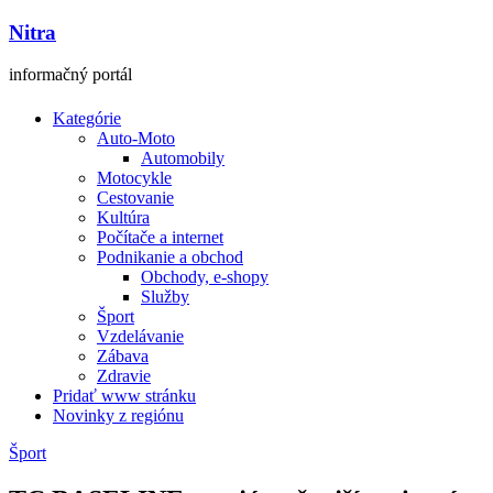
Nitra
informačný portál
Kategórie
Auto-Moto
Automobily
Motocykle
Cestovanie
Kultúra
Počítače a internet
Podnikanie a obchod
Obchody, e-shopy
Služby
Šport
Vzdelávanie
Zábava
Zdravie
Pridať www stránku
Novinky z regiónu
Šport